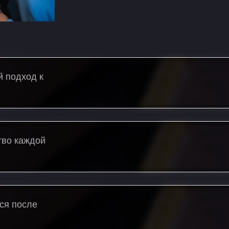
й подход к
тво каждой
ся после