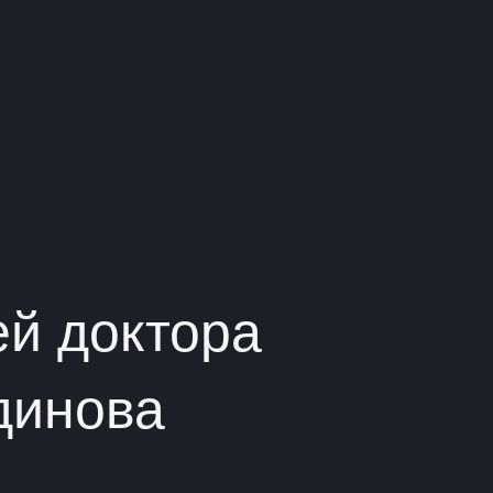
ей доктора
динова