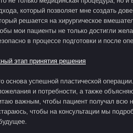
о не только медицинская процедура, но и 
дхода, который позволяет мне создать до
торый решается на хирургическое вмешател
тобы мои пациенты не только достигли жела
езопасно в процессе подготовки и после оп
жный этап принятия решения
о основа успешной пластической операции.
пожелания и потребности, а также объясня
читаю важным, чтобы пациент получал всю
стараюсь, чтобы на консультации мы подро
будущее.